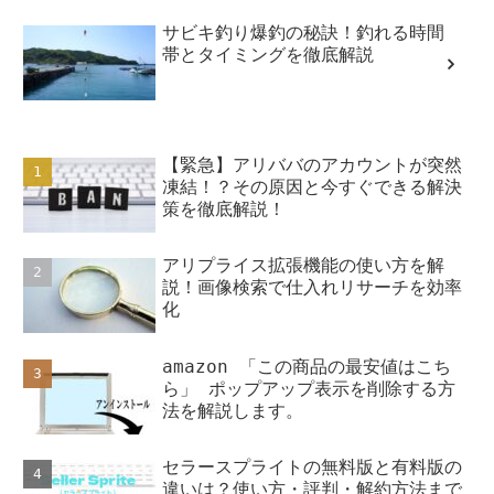
サビキ釣り爆釣の秘訣！釣れる時間
帯とタイミングを徹底解説
【緊急】アリババのアカウントが突然
凍結！？その原因と今すぐできる解決
策を徹底解説！
アリプライス拡張機能の使い方を解
説！画像検索で仕入れリサーチを効率
化
amazon 「この商品の最安値はこち
ら」 ポップアップ表示を削除する方
法を解説します。
セラースプライトの無料版と有料版の
違いは？使い方・評判・解約方法まで