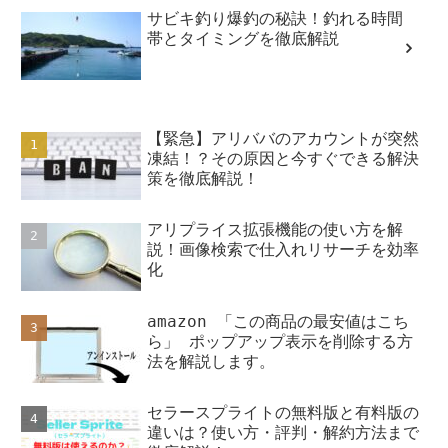
サビキ釣り爆釣の秘訣！釣れる時間
帯とタイミングを徹底解説
【緊急】アリババのアカウントが突然
凍結！？その原因と今すぐできる解決
策を徹底解説！
アリプライス拡張機能の使い方を解
説！画像検索で仕入れリサーチを効率
化
amazon 「この商品の最安値はこち
ら」 ポップアップ表示を削除する方
法を解説します。
セラースプライトの無料版と有料版の
違いは？使い方・評判・解約方法まで