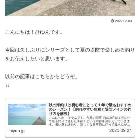
2022.08.03
こんにちは！ひゆんです。
今回は久しぶりにシリーズとして夏の堤防で楽しめる釣り
をお伝えしたいと思います。
以前の記事はこちらからどうぞ。
↓↓
秋の海釣りは初心者にとって１年で最もおすすめ
のシーズン！【釣れやすい魚種と堤防メインの釣
り方を解説】
こんにちわ、ひゆんです。今回の記事では10月は１年の中
で最も釣りに適した季節！という内容をお伝えしていきま
す。暑い夏も終わり、涼しくなる季節に伴って海水温が
徐々に下がり始め、魚も活発的になります。その理由が１
2021.09.24
hiyun.jp
年で最も釣れやすくなると言えます...