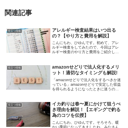
関連記事
アレルギー検査結果はいつ出る
役立つ情報
の？【やり方と費用を解説】
こんにちわ、ひゆんです。初めて、アレ
ルギー検査をしてみたので、今回はアレ
ルギー検査のやり方と費用をご紹介しま
す。何かしら症状が出ている人以外は、
受けることはないと思いますが、もし、
鼻や喉、皮膚などが気になる場合は1度、
amazonせどりで法人化するメリ
役立つ情報
検査をしてみることをお...
ット！適切なタイミングも解説!
「amazonせどりで法人化をするべきか迷
っている」amazonせどりで安定した収益
を得られるようになったときに迷うの
が、自分は法人化をするべきかどうかと
言った点でしょう。個人事業主から法人
化しようか迷っている人はもちろん、会
イカ釣りは春〜夏にかけて狙うべ
役立つ情報
社をやめて副業...
き理由を解説！【エギングで釣る
為のコツを伝授】
こんにちわ、ひゆんです。そろそろ、暖
かい季節になってきましたね。みなさん