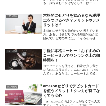
も、旅行やお出かけなどして、ぱーっ
と、楽しみたいですよね。しかし今のご
時世、コロナで世の中それどころではあ
りませんよね。。自粛だったり、倒産す
本格的にせどりを始めるなら税理
役立つ情報
る会社が増えたり色々大変で...
士をつけるべき？メリットやデメ
リットは？
本格的にせどりを始めたいと考えている
方、あるいはせどりである程度利益が出
始めている方の中には、「そろそろ税理
士をつけようかな？」と悩んでいる方も
いるでしょう。そこでこの記事では、せ
どりで税理士をつけるメリット、デメリ
手軽に本格コーヒー！おすすめの
役立つ情報
ット、それから税理士選び...
コーヒーミルでワンランク上の朝
時間を！
コーヒーミルを使うと、日常が少し豊か
なものになります。こんにちは！ ひゆ
んです。あなたは、コーヒーミルで挽い
たコーヒーを飲んだことがあるでしょう
か？僕は毎日ミルで挽いたコーヒーを飲
んでいます。これが香り高くて美味しい
amazonせどりでデビットカード
役立つ情報
んですよね。今回はコーヒ...
を使うメリット！クレカが持てな
くても安心！
「amazonせどりはクレカがなくても大丈
夫？」「クレジットカードは使わず